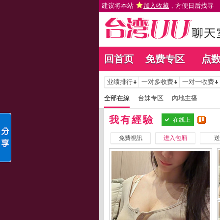
建议将本站
加入收藏
，方便日后找寻
回首页
免费专区
点
业绩排行
一对多收费
一对一收费
全部在線
台妹专区
內地主播
我有經驗
在线上
免費視訊
进入包厢
送