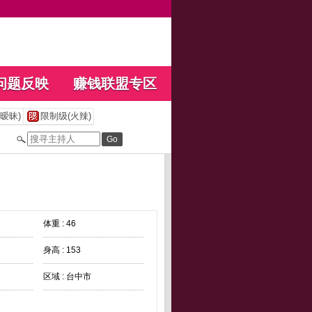
问题反映
赚钱联盟专区
暧昧)
限制级(火辣)
体重 : 46
身高 : 153
区域 : 台中市