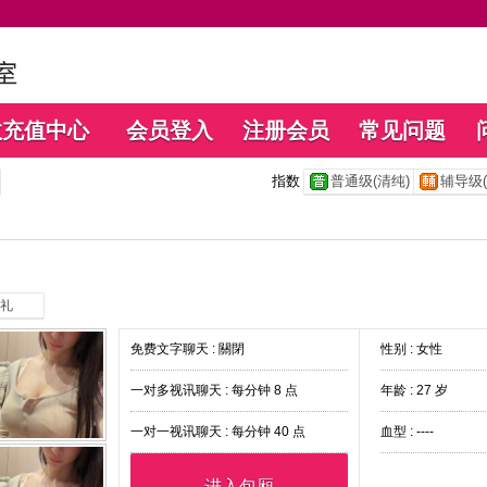
数充值中心
会员登入
注册会员
常见问题
指数
普通级(清纯)
辅导级(
礼
免费文字聊天 :
關閉
性别 : 女性
一对多视讯聊天 :
每分钟 8 点
年龄 : 27 岁
一对一视讯聊天 :
每分钟 40 点
血型 : ----
进入包厢