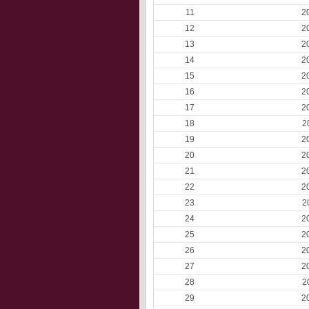
11
2
12
2
13
2
14
2
15
2
16
2
17
2
18
2
19
2
20
2
21
2
22
2
23
2
24
2
25
2
26
2
27
2
28
2
29
2