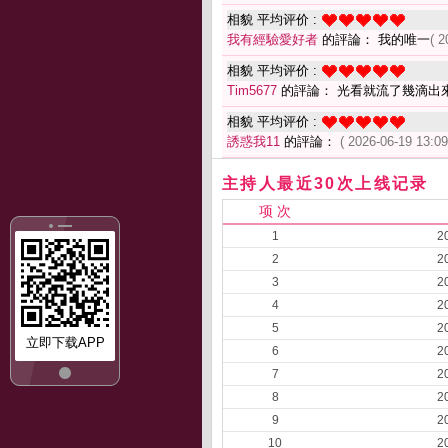
相貌 平均评价 :
我有經驗愛好者
的評論： 我的唯一
( 2
相貌 平均评价 :
Tim5677
的評論： 光看就流了幾滴出
相貌 平均评价 :
誘惑我11
的評論：
( 2026-06-19 13:09
主持人最近30次上线记录
项 次
1
2
2
2
3
2
4
2
5
2
立即下载APP
6
2
7
2
8
2
9
2
10
2